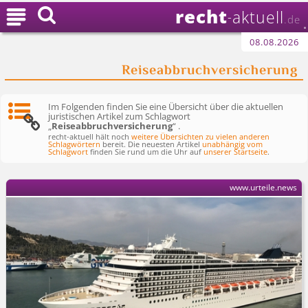
recht

aktuell
-
.de
08.08.2026
Reiseabbruchversicherung
Im Folgenden finden Sie eine Übersicht über die aktuellen
juristischen Artikel zum Schlagwort
„
Reiseabbruchversicherung
“ .
recht-aktuell hält noch
weitere Übersichten zu vielen anderen
Schlagwörtern
bereit. Die neuesten Artikel
unabhängig vom
Schlagwort
finden Sie rund um die Uhr auf
unserer Startseite
.
www.urteile.news