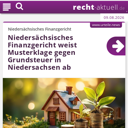
recht

aktuell
-
.de
09.08.2026
www.urteile.news
Niedersächsisches Finanzgericht
Niedersächsisches
Finanzgericht weist
Musterklage gegen
Grundsteuer in
Niedersachsen ab