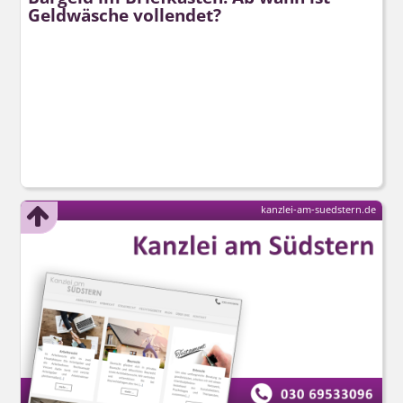
Geldwäsche vollendet?
kanzlei-am-suedstern.de