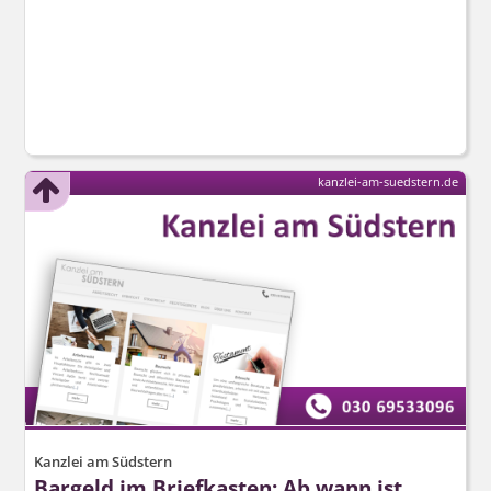
kanzlei-am-suedstern.de
Kanzlei am Südstern
Bargeld im Briefkasten: Ab wann ist