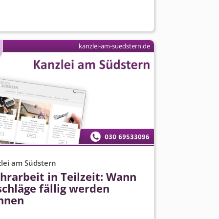
kanzlei-am-suedstern.de
lei am Südstern
rarbeit in Teilzeit: Wann
chläge fällig werden
nnen