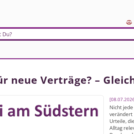

t Du?
r neue Verträge? – Gleic
08.07.202
Nicht jede
verändert 
Urteile, d
Alltag rel