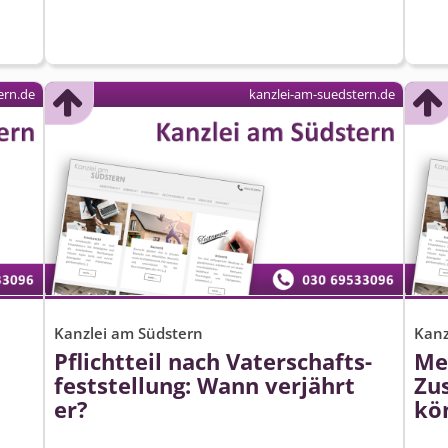
ern.de
kanzlei-am-suedstern.de
Kanzlei am Südstern
Kanz
Pflichtteil nach Vaterschafts­
Meh
feststellung: Wann verjährt
Zus
er?
kö