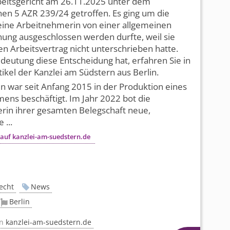
eits­gericht am 26.11.2025 unter dem
en 5 AZR 239/24 getroffen. Es ging um die
eine Arbeitnehmerin von einer allgemeinen
ung ausgeschlossen werden durfte, weil sie
n Arbeitsvertrag nicht unterschrieben hatte.
eutung diese Entscheidung hat, erfahren Sie in
ikel der Kanzlei am Südstern aus Berlin.
in war seit Anfang 2015 in der Produktion eines
ns beschäftigt. Im Jahr 2022 bot die
rin ihrer gesamten Belegschaft neue,
 ...
 auf kanzlei-am-suedstern.de
echt
News
Berlin
on
kanzlei-am-suedstern.de