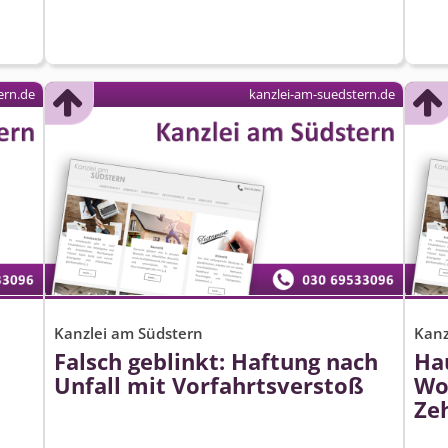
ern.de
kanzlei-am-suedstern.de
Kanzlei am Südstern
Kanz
Falsch geblinkt: Haftung nach
Ha
Unfall mit Vorfahrtsverstoß
Wo
Zeh