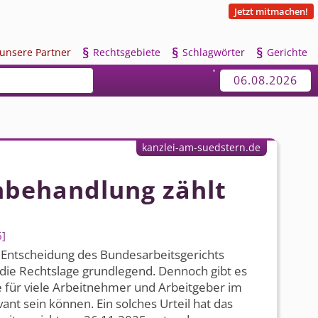
Jetzt mitmachen!
§
§
§
u
nsere Partner
R
echtsgebiete
S
chlagwörter
G
erichte
06.08.2026
kanzlei-am-suedstern.de
hbehandlung zählt
6
 Entscheidung des Bundesarbeits­gerichts
die Rechtslage grundlegend. Dennoch gibt es
ie für viele Arbeitnehmer und Arbeitgeber im
evant sein können. Ein solches Urteil hat das