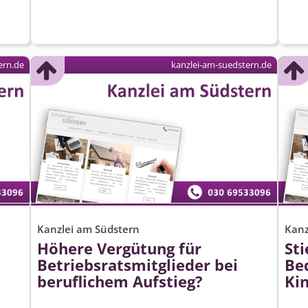
ern.de
kanzlei-am-suedstern.de
Kanzlei am Südstern
Kanz
Höhere Vergütung für
Sti
Betriebsrats­mitglieder bei
Be
beruflichem Aufstieg?
Ki