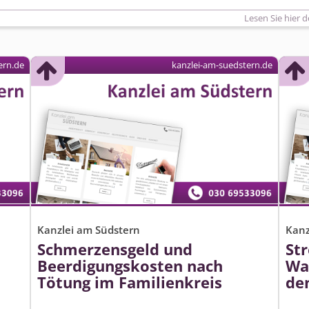
Lesen Sie hier d
ern.de
kanzlei-am-suedstern.de
Kanzlei am Südstern
Kanz
Schmerzensgeld und
St
Beerdigungskosten nach
Wan
Tötung im Familienkreis
de