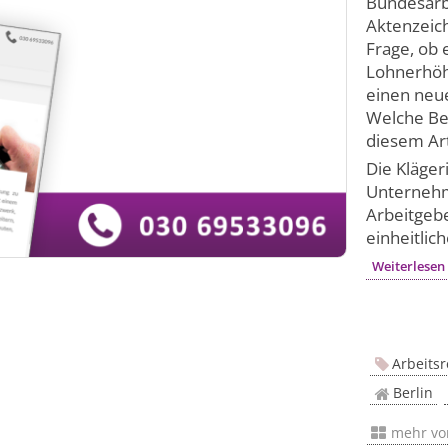
Bundesarb
Aktenzeich
Frage, ob 
Lohnerhöh
einen neue
Welche Bed
diesem Art
Die Kläger
Unternehme
Arbeitgebe
einheitliche
Weiterlesen
Arbeitsr
Berlin
mehr v