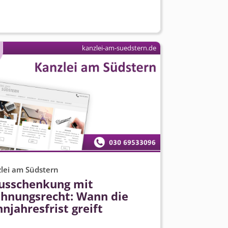
kanzlei-am-suedstern.de
lei am Südstern
usschenkung mit
hnungsrecht: Wann die
njahresfrist greift