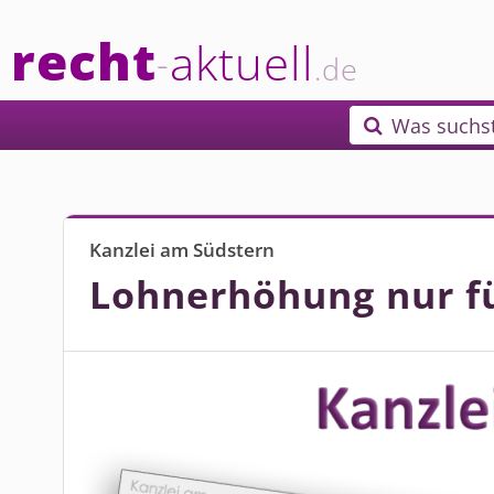
recht
aktuell
-
.de
Was suchs

Kanzlei am Südstern
Lohnerhöhung nur fü