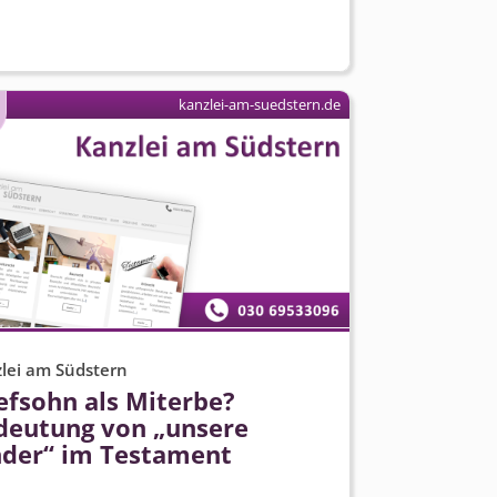
kanzlei-am-suedstern.de
lei am Südstern
efsohn als Miterbe?
deutung von „unsere
nder“ im Testament