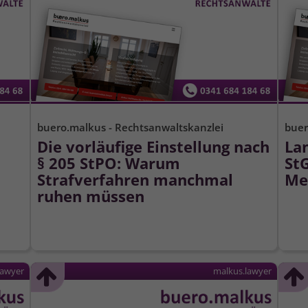
buero.malkus - Rechtsanwaltskanzlei
buer
Die vorläufige Einstellung nach
La
§ 205 StPO: Warum
St
Strafverfahren manchmal
Me
ruhen müssen
lawyer
malkus.lawyer