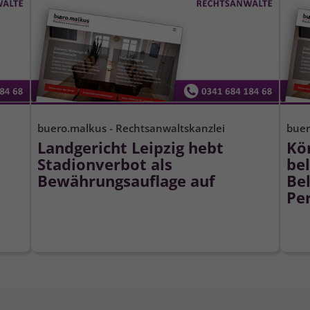
buero.malkus - Rechtsanwaltskanzlei
buer
Landgericht Leipzig hebt
Kö
Stadionverbot als
bel
Bewährungsauflage auf
Bel
Pe