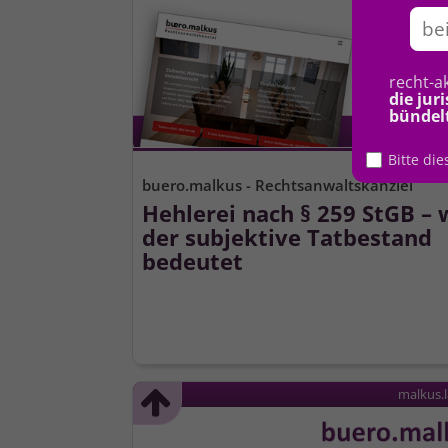
recht-a
die jur
bündel
Bitte di
buero.malkus - Rechtsanwaltskanzlei
Hehlerei nach § 259 StGB – 
der subjektive Tatbestand
bedeutet
malkus.