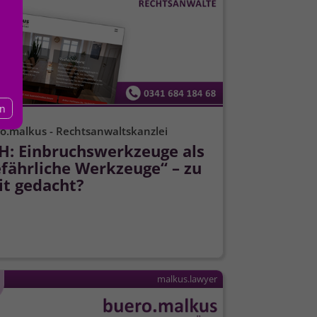
en
o.malkus - Rechtsanwaltskanzlei
H: Einbruchswerkzeuge als
efährliche Werkzeuge“ – zu
it gedacht?
malkus.lawyer