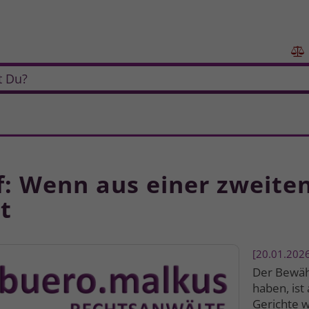

t Du?
 Wenn aus einer zweiten
t
20.01.202
Der Bewäh
haben, ist
Gerichte 