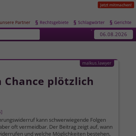
Jetzt mitmachen!
§
§
§
u
nsere Partner
R
echtsgebiete
S
chlagwörter
G
erichte
06.08.2026
malkus.lawyer
 Chance plötzlich
6
rungswiderruf kann schwerwiegende Folgen
 aber oft vermeidbar. Der Beitrag zeigt auf, wann
widerrufen und welche Möglichkeiten bestehen,