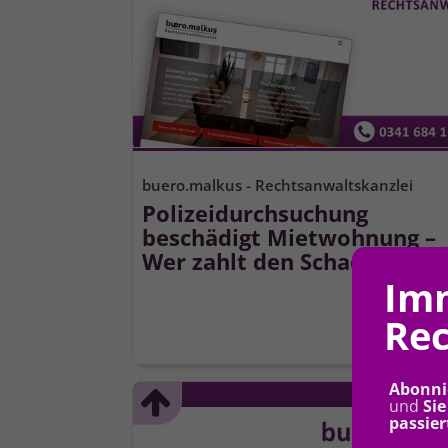
buero.malkus - Rechtsanwaltskanzlei
Polizeidurchsuchung
beschädigt Mietwohnung –
Wer zahlt den Schaden?
Im
Rec
Abonni
malkus.
und
Sie
passier