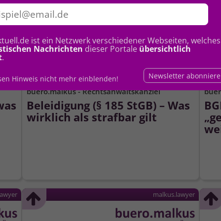
ktuell.de ist ein Netzwerk verschiedener Webseiten, welches
istischen Nachrichten
dieser Portale
übersichtlich
t
.
Newsletter abonnier
esen Hinweis nicht mehr einblenden!
buero.malkus - Rechtsanwaltskanzlei
buer
was
Beleidigung (§ 185 StGB) – Was
BG
wirklich als strafbar gilt
„g
we
lawyer
malkus.lawyer