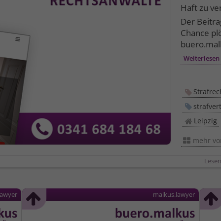
Haft zu ve
Der Beitr
Chance plö
buero.malk
Weiterlesen
Strafrec
strafver
Leipzig
mehr v
Lesen
lawyer
malkus.lawyer