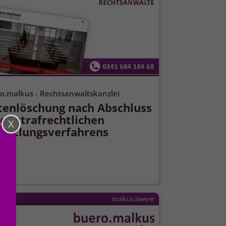
o.malkus - Rechtsanwaltskanzlei
tenlöschung nach Abschluss
es strafrechtlichen
ittlungs­verfahrens
malkus.lawyer