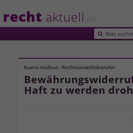
recht
aktuell
-
.de
Was suchs

buero.malkus - Rechtsanwaltskanzlei
Bewährungswiderruf:
Haft zu werden droh