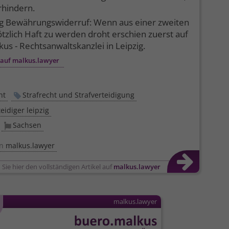
rhindern.
ag Bewährungswiderruf: Wenn aus einer zweiten
tzlich Haft zu werden droht erschien zuerst auf
us - Rechtsanwalts­kanzlei in Leipzig.
 auf malkus.lawyer
ht
Strafrecht und Strafverteidigung
teidiger leipzig
Sachsen
on
malkus.lawyer
 Sie hier den vollständigen Artikel auf
malkus.lawyer
malkus.lawyer