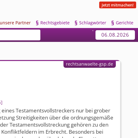
Jetzt mitmachen!
§
§
§
u
nsere Partner
R
echtsgebiete
S
chlagwörter
G
erichte
06.08.2026
rechtsanwaelte-gsp.de
5
 eines Testaments­vollstreckers nur bei grober
letzung Streitigkeiten über die ordnungsgemäße
der Testaments­vollstreckung gehören zu den
 Konfliktfeldern im Erbrecht. Besonders bei