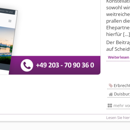
Konstellat
sowohl wir
weitreiche
prallen di
Ehepartner
hierfür […
Der Beitr
auf Scheid
Weiterlesen
Erbrech
Duisbur
mehr v
Lesen Sie hier