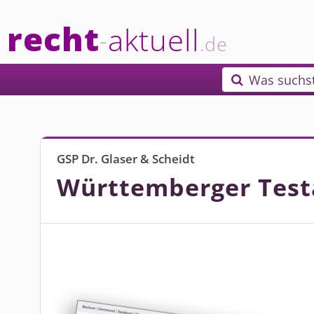
recht
aktuell
-
.de
Was suchs

GSP Dr. Glaser & Scheidt
Württemberger Tes