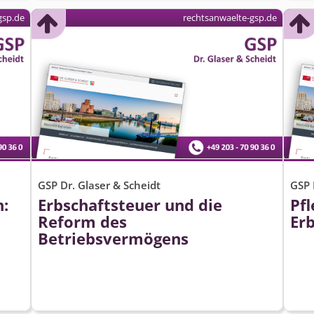
gsp.de
rechtsanwaelte-gsp.de
GSP Dr. Glaser & Scheidt
GSP 
n:
Erbschaftsteuer und die
Pfl
Reform des
Er
Betriebsvermögens