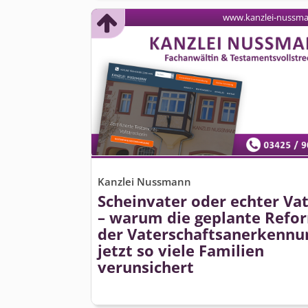
www.kanzlei-nussm
Kanzlei Nussmann
Scheinvater oder echter Va
– warum die geplante Refo
der Vaterschaftsan­erkennu
jetzt so viele Familien
verunsichert