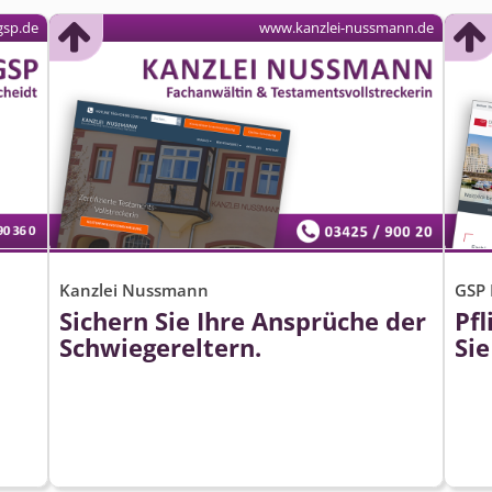
gsp.de
www.kanzlei-nussmann.de
Kanzlei Nussmann
GSP 
Sichern Sie Ihre Ansprüche der
Pfl
Schwiegereltern.
Si