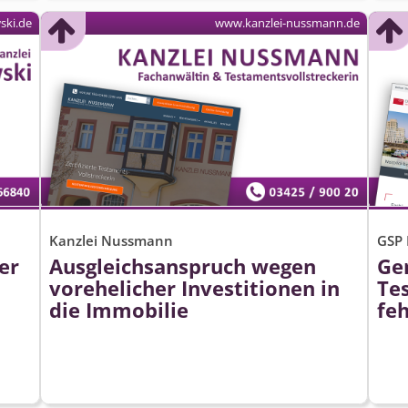
ski.de
www.kanzlei-nussmann.de
Kanzlei Nussmann
GSP 
er
Ausgleichsanspruch wegen
Ge
vorehelicher Investitionen in
Te
die Immobilie
feh