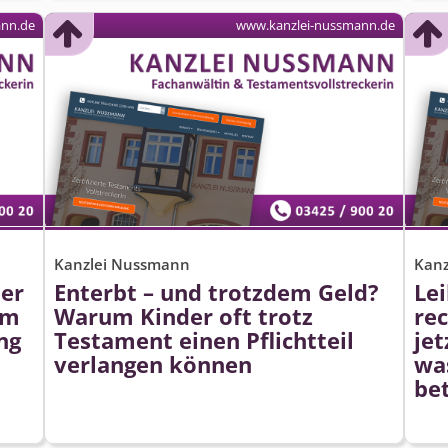
ann.de
www.kanzlei-nussmann.de
Kanzlei Nussmann
Kan
ter
Enterbt – und trotzdem Geld?
Lei
rm
Warum Kinder oft trotz
rec
ng
Testament einen Pflichtteil
jet
verlangen können
wa
be