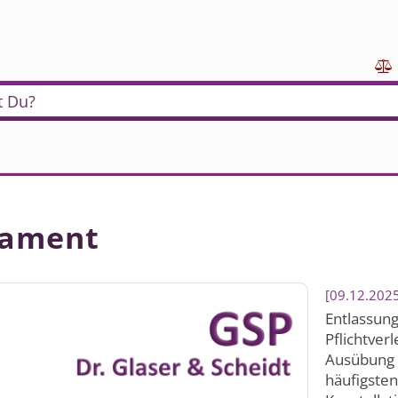

t Du?
tament
09.12.202
Entlassung
Pflichtver
Ausübung 
häufigsten