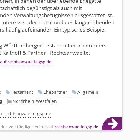
ionen, in denen der überlebende Ehegatte
tschaftlich begünstigt als auch mit
nden Verwaltungs­befugnissen ausgestattet ist,
e Interessen der Erben und des länger lebenden
s häufig aufeinander. Ein typisches Beispiel
]
ag Württemberger Testament erschien zuerst
t Kalthoff & Partner - Rechtsanwaelte.
 auf rechtsanwaelte-gsp.de
t
Testament
Ehepartner
Allgemein
g
Nordrhein-Westfalen
on
rechtsanwaelte-gsp.de
 den vollständigen Artikel auf
rechtsanwaelte-gsp.de