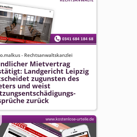
o.malkus - Rechtsanwaltskanzlei
ndlicher Mietvertrag
tätigt: Landgericht Leipzig
tscheidet zugunsten des
eters und weist
tzungsent­schädigungs­
sprüche zurück
www.kostenlose-urteile.de