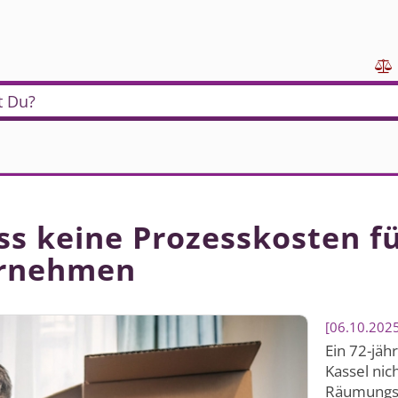

t Du?
ss keine Prozesskosten fü
ernehmen
06.10.202
Ein 72-jäh
Kassel nic
Räumungskl