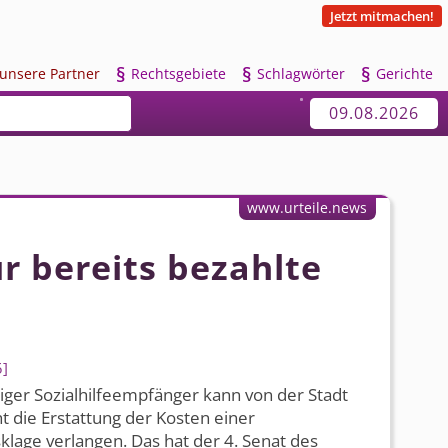
Jetzt mitmachen!
§
§
§
u
nsere Partner
R
echtsgebiete
S
chlagwörter
G
erichte
09.08.2026
www.urteile.news
r bereits bezahlte
5
riger Sozialhil­feempfänger kann von der Stadt
ht die Erstattung der Kosten einer
age verlangen. Das hat der 4. Senat des