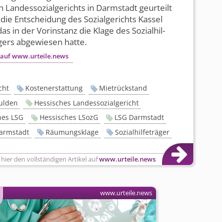
 Landessozi­algerichts in Darmstadt geurteilt
die Entscheidung des Sozialgerichts Kassel
das in der Vorinstanz die Klage des Sozialhil­
ers abgewiesen hatte.
 auf www.urteile.news
cht
Kostenerstattung
Mietrückstand
ulden
Hessisches Landessozialgericht
hes LSG
Hessisches LSozG
LSG Darmstadt
armstadt
Räumungsklage
Sozialhilfeträger
 hier den vollständigen Artikel auf
www.urteile.news
www.urteile.news