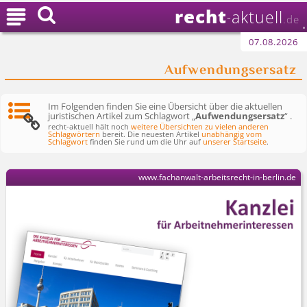
recht

aktuell
-
.de
07.08.2026
Aufwendungsersatz
Im Folgenden finden Sie eine Übersicht über die aktuellen
juristischen Artikel zum Schlagwort „
Aufwendungsersatz
“ .
recht-aktuell hält noch
weitere Übersichten zu vielen anderen
Schlagwörtern
bereit. Die neuesten Artikel
unabhängig vom
Schlagwort
finden Sie rund um die Uhr auf
unserer Startseite
.
www.fachanwalt-arbeitsrecht-in-berlin.de