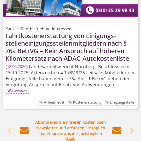
Kanzlei für Arbeitnehmerinteressen
Fahrtkosten­erstattung von Einigungs­
stellenei­nigungsstel­lenmitgliedern nach §
76a BetrVG – Kein Anspruch auf höheren
Kilometersatz nach ADAC-Autokostenliste
Landesarbeits­gericht Nürnberg, Beschluss vom
18.05.2026
15.10.2025, Aktenzeichen 4 TaBV 9/25 Leitsatz: Mitglieder der
Einigungsstelle haben gem. § 76a Abs. 1 BetrVG neben der
Vergütung Anspruch auf Ersatz von Aufwendungen ...
Weiterlesen
Arbeitsrecht
Kostenerstattung
Einigungsstelle
Abonnieren Sie unseren kostenlosen
Newsletter
und
erfahren Sie täglich




das Neueste aus der juristischen
Welt
.