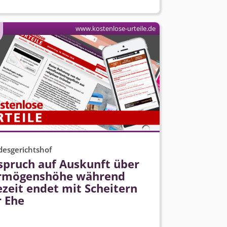
www.kostenlose-urteile.de
esgerichtshof
spruch auf Auskunft über
rmögenshöhe während
zeit endet mit Scheitern
r Ehe