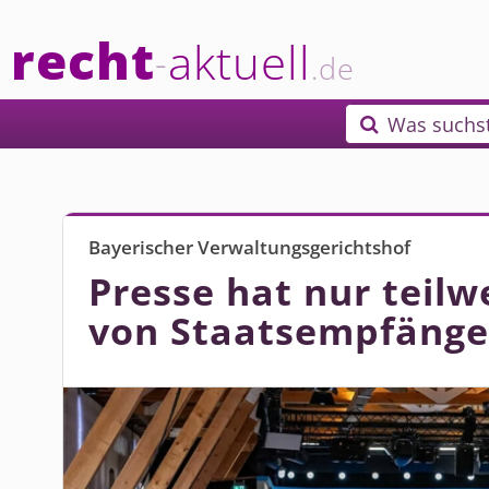
recht
aktuell
-
.de
Was suchs

Bayerischer Verwaltungsgerichtshof
Presse hat nur teil
von Staatsempfänge