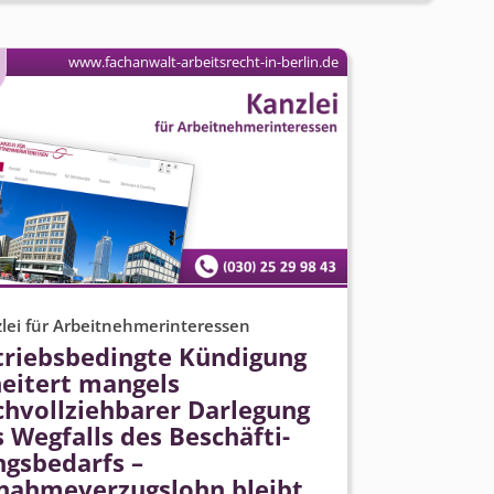
www.fachanwalt-arbeitsrecht-in-berlin.de
lei für Arbeitnehmerinteressen
triebsbedingte Kündigung
heitert mangels
chvollziehbarer Darlegung
 Wegfalls des Beschäfti­
ngsbedarfs –
nahmeverzugslohn bleibt