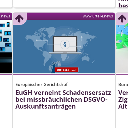
be
e.news
www.urteile.news
Europäischer Gerichtshof
Bund
EuGH verneint Schadensersatz
Ver
bei missbräuchlichen DSGVO-
Zig
Auskunftsanträgen
Al