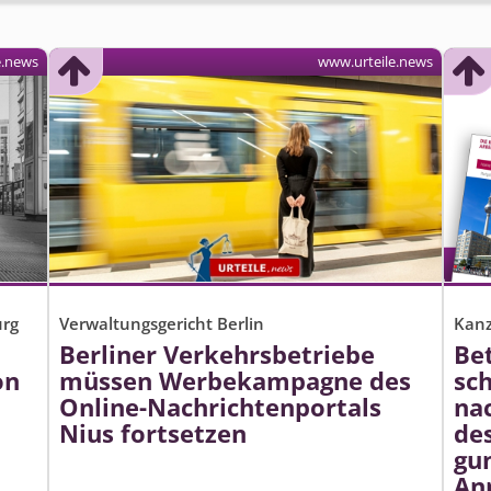
e.news
www.urteile.news
urg
Verwaltungsgericht Berlin
Kanz
Berliner Verkehrsbetriebe
Be
on
müssen Werbekampagne des
sc
Online-Nachrichtenportals
na
Nius fortsetzen
des
gu
An