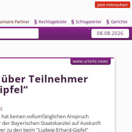
Jetzt mitmachen!
§
§
§
u
nsere Partner
R
echtsgebiete
S
chlagwörter
G
erichte
08.08.2026
www.urteile.news
 über Teilnehmer
pfel“
6
 hat keinen vollumfänglichen Anspruch
der Bayerischen Staatskanzlei auf Auskunft
er zu den beim "Ludwig-Erhard-Gipfel"