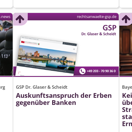
e.news
rechtsanwaelte-gsp.de
urg
GSP Dr. Glaser & Scheidt
Baye
Auskunftsanspruch der Erben
Ke
gegenüber Banken
üb
Str
st
Erm