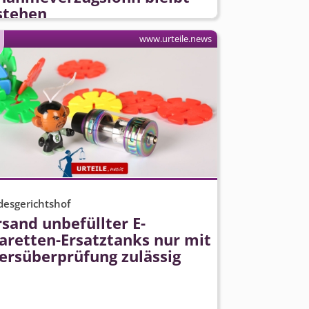
stehen
www.urteile.news
esgerichtshof
sand unbefüllter E-
aretten-Ersatztanks nur mit
tersüberprüfung zulässig