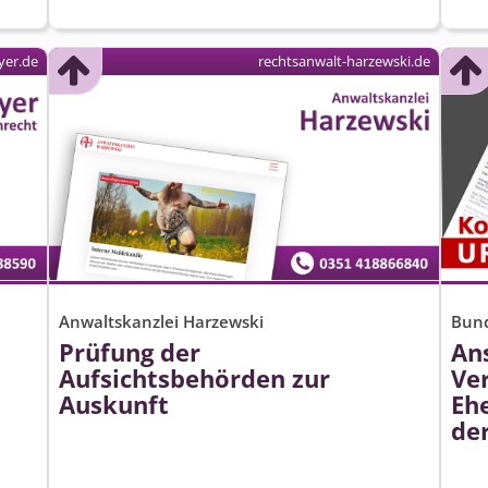
yer.de
rechtsanwalt-harzewski.de
Anwaltskanzlei Harzewski
Bund
Prüfung der
An
Aufsichtsbehörden zur
Ve
Auskunft
Ehe
de