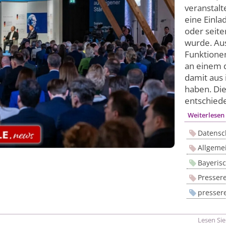
veranstal
eine Einla
oder seit
wurde. Au
Funktionen
an einem 
damit aus 
haben. Die
entschied
Weiterlesen
Datensc
Allgemei
Bayeris
Presser
presser
Lesen Sie