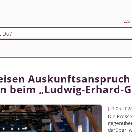

t Du?
weisen Auskunftsanspruch
n beim „Ludwig-Erhard-Gi
21.05.202
Die Presse
gegenüber 
darüber, w