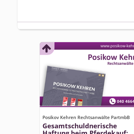
www.posikow-keh
Posikov Kehren Rechtsanwälte PartmbB
Gesamtschuld­nerische
Haftung beim Pferdekauf: