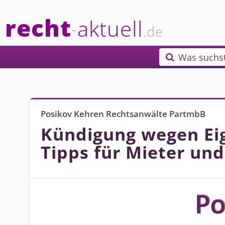
recht
aktuell
-
.de
Was suchs

Posikov Kehren Rechtsanwälte PartmbB
Kündigung wegen Ei
Tipps für Mieter un