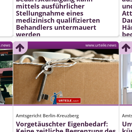
mittels ausführlicher
un
Stellungnahme eines
Att
medizinisch qualifizierten
Da
Behandlers untermauert
Hä
werden
be
e.news
www.urteile.news
Amtsgericht Berlin-Kreuzberg
Amts
Vorgetäuschter Eigenbedarf:
Un
t
Keine zeitliche Begrenzung des
kü