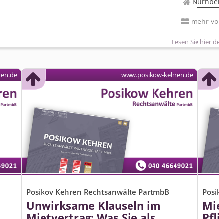
Nürnbe
mehr v
Lesen Sie hier d
ren.de
www.posikow-kehren.de
Posikov Kehren Rechtsanwälte PartmbB
Posi
Unwirksame Klauseln im
Mi
Mietvertrag: Was Sie als
Pf