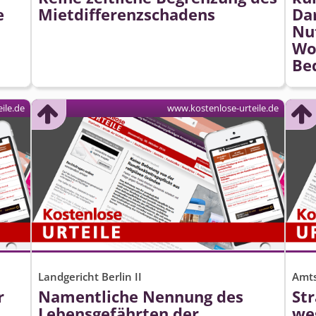
e
Miet­differenz­schadens
Da
Nu
Wo
Be
ile.de
www.kostenlose-urteile.de
Landgericht Berlin II
Amts
r
Namentliche Nennung des
St
Lebensgefährten der
we