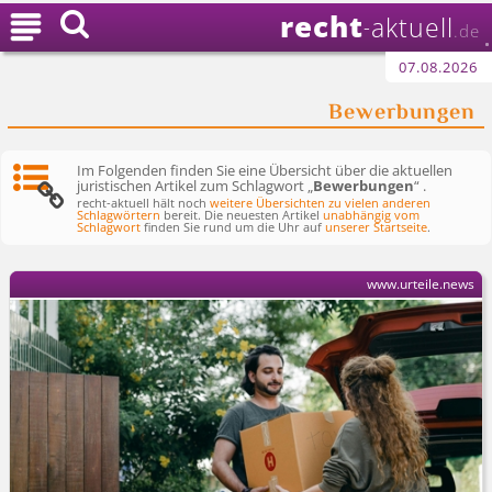
recht

aktuell
-
.de
07.08.2026
Bewerbungen
Im Folgenden finden Sie eine Übersicht über die aktuellen
juristischen Artikel zum Schlagwort „
Bewerbungen
“ .
recht-aktuell hält noch
weitere Übersichten zu vielen anderen
Schlagwörtern
bereit. Die neuesten Artikel
unabhängig vom
Schlagwort
finden Sie rund um die Uhr auf
unserer Startseite
.
www.urteile.news