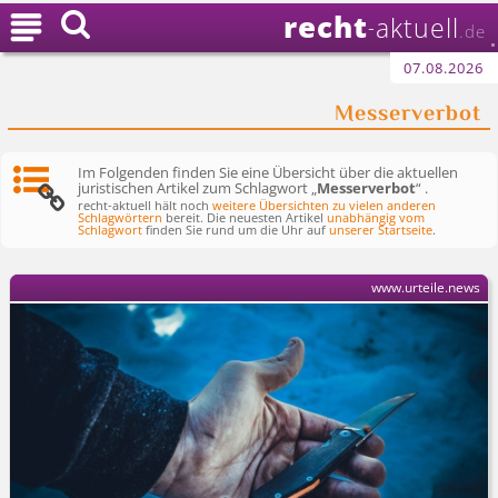
recht

aktuell
-
.de
07.08.2026
Messerverbot
Im Folgenden finden Sie eine Übersicht über die aktuellen
juristischen Artikel zum Schlagwort „
Messerverbot
“ .
recht-aktuell hält noch
weitere Übersichten zu vielen anderen
Schlagwörtern
bereit. Die neuesten Artikel
unabhängig vom
Schlagwort
finden Sie rund um die Uhr auf
unserer Startseite
.
www.urteile.news