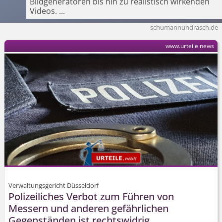
Bildgeneratoren bis hin zu realistisch wirkenden
Videos.
...
schumannundrasch.de
www.urteile.news
Verwaltungsgericht Düsseldorf
Polizeiliches Verbot zum Führen von
Messern und anderen gefährlichen
Gegenständen ist rechtswidrig