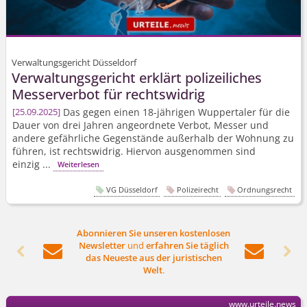
Verwaltungsgericht Düsseldorf
Verwaltungsgericht erklärt polizeiliches
Messerverbot für rechtswidrig
Das gegen einen 18-jährigen Wuppertaler für die
25.09.2025
Dauer von drei Jahren angeordnete Verbot, Messer und
andere gefährliche Gegenstände außerhalb der Wohnung zu
führen, ist rechtswidrig. Hiervon ausgenommen sind
einzig ...
Weiterlesen
VG Düsseldorf
Polizeirecht
Ordnungsrecht
Abonnieren Sie unseren kostenlosen
Newsletter
und
erfahren Sie täglich




das Neueste aus der juristischen
Welt
.
www.urteile.news