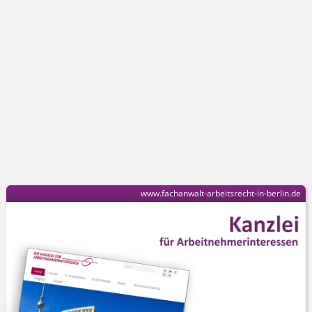
www.fachanwalt-arbeitsrecht-in-berlin.de