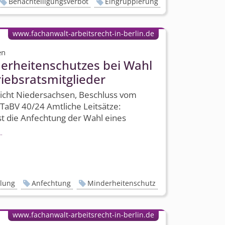
Benachteiligungsverbot
Eingruppierung
www.fachanwalt-arbeitsrecht-in-berlin.de
en
rhei­tenschutzes bei Wahl
riebsrats­mitglieder
richt Niedersachsen, Beschluss vom
TaBV 40/24 Amtliche Leitsätze:
t die Anfechtung der Wahl eines
llung
Anfechtung
Minderheitenschutz
www.fachanwalt-arbeitsrecht-in-berlin.de