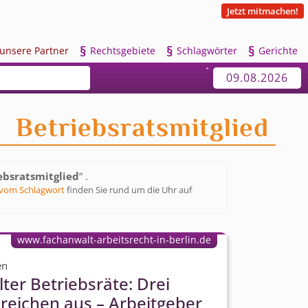
Jetzt mitmachen!
§
§
§
u
nsere Partner
R
echtsgebiete
S
chlagwörter
G
erichte
09.08.2026
Betriebsratsmitglied
ebsratsmitglied
“ .
vom Schlagwort
finden Sie rund um die Uhr auf
www.fachanwalt-arbeitsrecht-in-berlin.de
en
lter Betriebsräte: Drei
reichen aus – Arbeitgeber