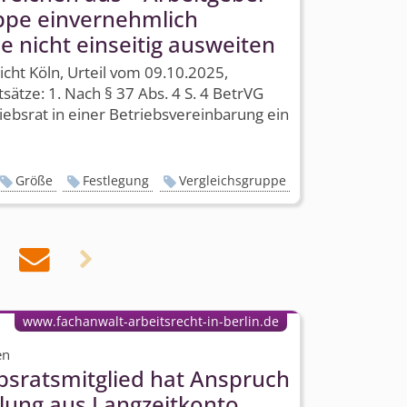
ppe einvernehmlich
ie nicht einseitig ausweiten
icht Köln, Urteil vom 09.10.2025,
sätze: 1. Nach § 37 Abs. 4 S. 4 BetrVG
ebsrat in einer Betriebsver­einbarung ein
Größe
Festlegung
Vergleichsgruppe


www.fachanwalt-arbeitsrecht-in-berlin.de
en
ebsrats­mitglied hat Anspruch
llung aus Langzeitkonto