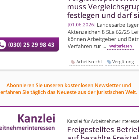
muss Vergleichsgru
festlegen und darf s
Landesarbeits­ger
01.06.2026
Aktenzeichen 8 SLa 62/25 Leit
können Arbeitgeber und Betri
Verfahren zur ...
Weiterlesen
Arbeitsrecht
Vergütung
Abonnieren Sie unseren kostenlosen Newsletter
und
erfahren Sie täglich das Neueste aus der juristischen Welt
.
Kanzlei für Arbeitnehmerinteress
Freigestelltes Betri
auf bezahlte Freiste