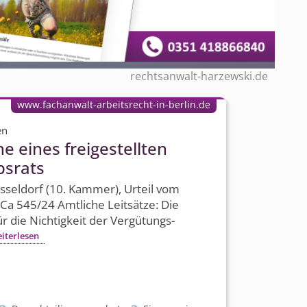
rechtsanwalt-harzewski.de
www.fachanwalt-arbeitsrecht-in-berlin.de
en
 eines freigestellten
bsrats
sseldorf (10. Kammer), Urteil vom
Ca 545/24 Amtliche Leitsätze: Die
r die Nichtigkeit der Vergütungs­
iterlesen