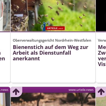
Oberverwaltungsgericht Nordrhein-Westfalen
Verw
Bienenstich auf dem Weg zur
Me
h
Arbeit als Dienstunfall
Zw
en
anerkannt
ver
Vis
e.news
www.urteile.news