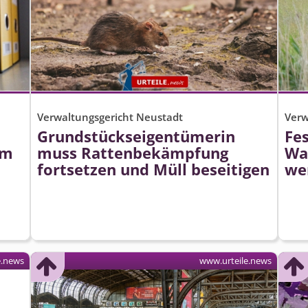
Verwaltungsgericht Neustadt
Verw
Grundstücks­eigentümerin
Fes
em
muss Rattenbekämpfung
Wa
fortsetzen und Müll beseitigen
we
e.news
www.urteile.news