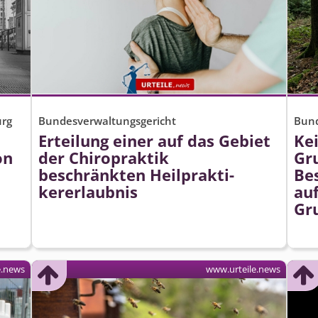
urg
Bundesverwaltungsgericht
Bund
Erteilung einer auf das Gebiet
Kei
on
der Chiropraktik
Gr
beschränkten Heilprakti­
Be
kererlaubnis
auf
Gr
e.news
www.urteile.news