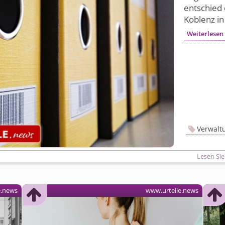
entschied 
Koblenz in
Weiterlesen
Verwalt
Lesen Sie
e.news
www.urteile.news