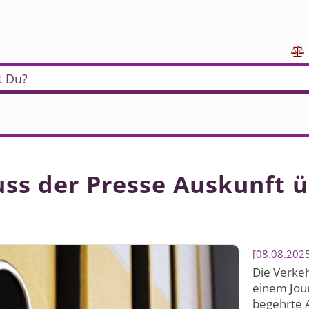

t Du?
ss der Presse Auskunft ü
08.08.202
Die Verke
einem Jour
begehrte A