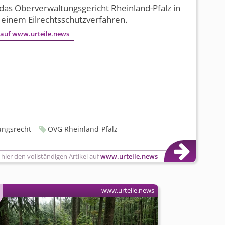
das Oberverwal­tungsgericht Rheinland-Pfalz in
 einem Eilrechts­schutzverfahren.
 auf www.urteile.news
ungsrecht
OVG Rheinland-Pfalz
 hier den vollständigen Artikel auf
www.urteile.news
www.urteile.news