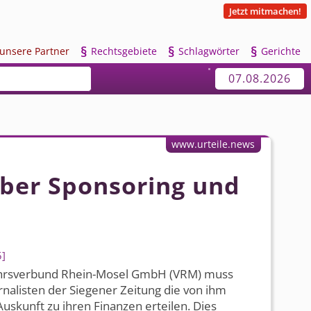
Jetzt mitmachen!
§
§
§
u
nsere Partner
R
echtsgebiete
S
chlagwörter
G
erichte
07.08.2026
www.urteile.news
ber Sponsoring und
5
hrsverbund Rhein-Mosel GmbH (VRM) muss
nalisten der Siegener Zeitung die von ihm
uskunft zu ihren Finanzen erteilen. Dies