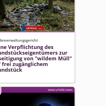
esverwaltungsgericht
ne Verpflichtung des
undstücks­eigentümers zur
seitigung von "wildem Müll"
 frei zugänglichem
undstück
www.urteile.news