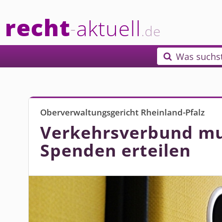
recht
aktuell
-
.de
Was suchs

Oberverwaltungsgericht Rheinland-Pfalz
Verkehrsverbund mu
Spenden erteilen