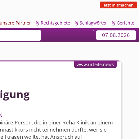
Jetzt mitmachen!
§
§
§
u
nsere Partner
R
echtsgebiete
S
chlagwörter
G
erichte
07.08.2026
www.urteile.news
igung
6
binäre Person, die in einer Reha-Klinik an einem
astikkurs nicht teilnehmen durfte, weil sie
eil tragen wollte, hat Anspruch auf