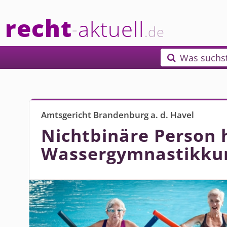
recht
aktuell
-
.de
Was suchs

Amtsgericht Brandenburg a. d. Havel
Nichtbinäre Person 
Wassergymnastikkur