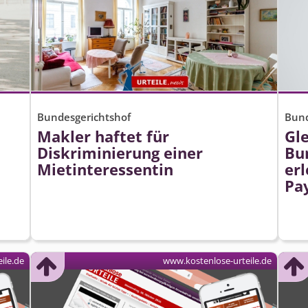
Bundesgerichtshof
Bund
Makler haftet für
Gle
Diskriminierung einer
Bun
Mietinteressentin
erl
Pa
ile.de
www.kostenlose-urteile.de