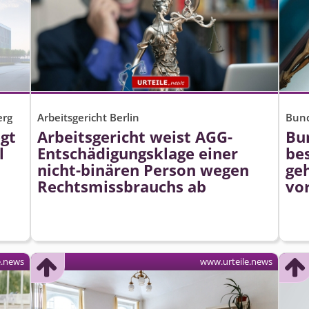
erg
Arbeitsgericht Berlin
Bund
egt
Arbeitsgericht weist AGG-
Bun
l
Entschädigungsklage einer
bes
nicht-binären Person wegen
geh
Rechtsmissbrauchs ab
vo
e.news
www.urteile.news