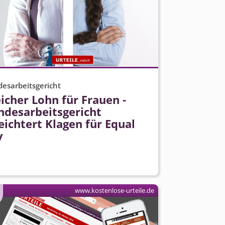
esarbeitsgericht
icher Lohn für Frauen -
desarbeits­gericht
eichtert Klagen für Equal
y
www.kostenlose-urteile.de