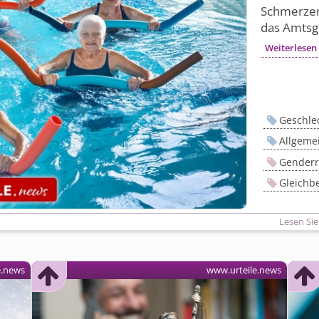
Schmerzen
das Amtsg
Weiterlesen
Geschle
Allgeme
Genderr
Gleichb
Lesen Sie
e.news
www.urteile.news