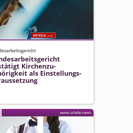
esarbeitsgericht
desarbeits­gericht
tätigt Kirchenzu­
örigkeit als Einstellungs­
raussetzung
www.urteile.news