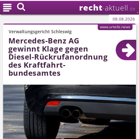
recht

aktuell
-
.de
08.08.2026
www.urteile.news
Verwaltungsgericht Schleswig
Mercedes-Benz AG
gewinnt Klage gegen
Diesel-Rückrufanordnung
des Kraftfahrt­
bundesamtes