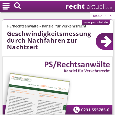
recht

aktuell
-
.de
06.08.2026
www.ps-unfall.de
PS/Rechtsanwälte - Kanzlei für Verkehrsrecht
Geschwindig­keitsmessung
durch Nachfahren zur
Nachtzeit