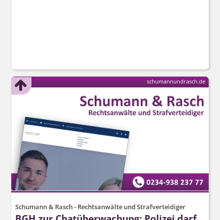
schumannundrasch.de
Schumann & Rasch - Rechtsanwälte und Strafverteidiger
BGH zur Chatüberwachung: Polizei darf