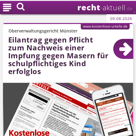
recht

aktuell
-
.de
09.08.2026
www.kostenlose-urteile.de
Oberverwaltungsgericht Münster
Eilantrag gegen Pflicht
zum Nachweis einer
Impfung gegen Masern für
schulpflichtiges Kind
erfolglos