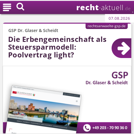
recht

aktuell
-
.de
07.08.2026
rechtsanwaelte-gsp.de
GSP Dr. Glaser & Scheidt
Die Erbengemeinschaft als
Steuersparmodell:
Poolvertrag light?