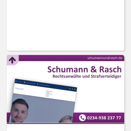
schumannundrasch.de