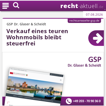
recht

aktuell
-
.de
07.08.2026
rechtsanwaelte-gsp.de
GSP Dr. Glaser & Scheidt
Verkauf eines teuren
Wohnmobils bleibt
steuerfrei