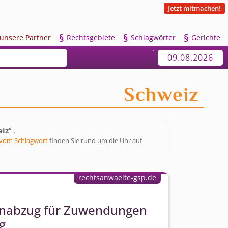
Jetzt mitmachen!
§
§
§
u
nsere Partner
R
echtsgebiete
S
chlagwörter
G
erichte
09.08.2026
Schweiz
eiz
“ .
vom Schlagwort
finden Sie rund um die Uhr auf
rechtsanwaelte-gsp.de
enabzug für Zuwendungen
g