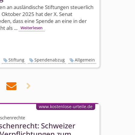
 an ausländische Stiftungen steuerlich
. Oktober 2025 hat der X. Senat
den, dass eine Spende an eine in der
t als ...
Weiterlesen
Stiftung
Spendenabzug
Allgemein


www.kostenlose-urteile.de
nschenrechte
schenrecht: Schweizer
t Verpflichtungen zum