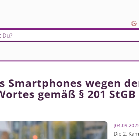

t Du?
s Smartphones wegen der
 Wortes gemäß § 201 StGB
04.09.202
Die 2. Ka