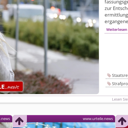
fassungsge
zur Entsc
ermittlung
ergangene
Weiterlesen
Staatsre
Strafpr
Lesen Sie
e.news
www.urteile.news