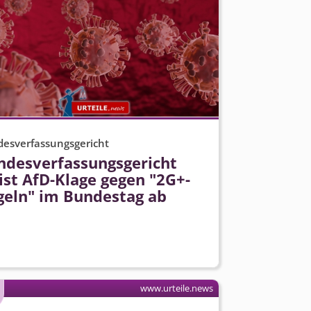
esverfassungsgericht
ndesver­fassungsgericht
ist AfD-Klage gegen "2G+-
geln" im Bundestag ab
www.urteile.news