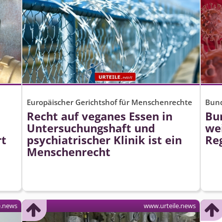
Europäischer Gerichtshof für Menschenrechte
Bund
Recht auf veganes Essen in
Bu
Untersuchungshaft und
we
rt
psychiatrischer Klinik ist ein
Re
Menschenrecht
e.news
www.urteile.news