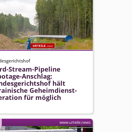
esgerichtshof
rd-Stream-Pipeline
botage-Anschlag:
ndesgerichtshof hält
rainische Geheimdienst­
eration für möglich
www.urteile.news