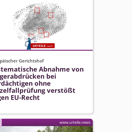
päischer Gerichtshof
stematische Abnahme von
ngerabdrücken bei
rdächtigen ohne
zelfallprüfung verstößt
gen EU-Recht
www.urteile.news