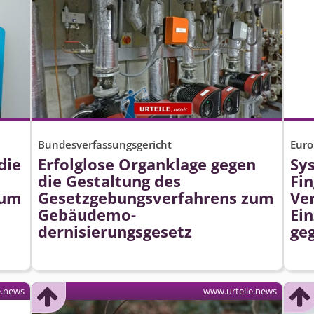
Bundesverfassungsgericht
Euro
die
Erfolglose Organklage gegen
Sy
die Gestaltung des
Fi
zum
Gesetzgebungs­verfahrens zum
Ve
Gebäudemo­
Ein
dernisierungsgesetz
ge
e.news
www.urteile.news