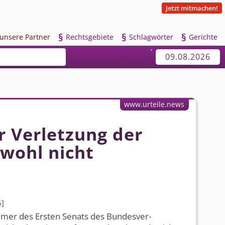
Jetzt mitmachen!
§
§
§
u
nsere Partner
R
echtsgebiete
S
chlagwörter
G
erichte
09.08.2026
www.urteile.news
 Verletzung der
 wohl nicht
5
mmer des Ersten Senats des Bundesver­