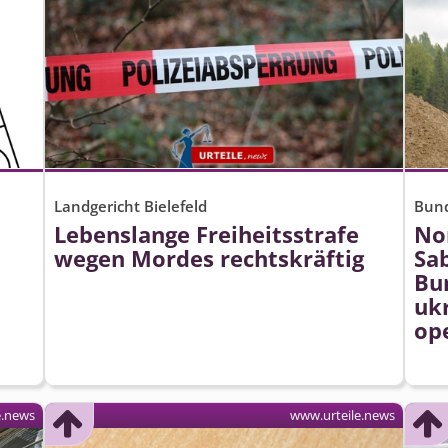
Landgericht Bielefeld
Bund
Lebenslange Freiheitsstrafe
No
wegen Mordes rechtskräftig
Sa
Bu
uk
op
e.news
www.urteile.news