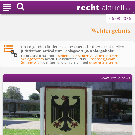
recht

aktuell
-
.de
06.08.2026
Wahlergebnis
Im Folgenden finden Sie eine Übersicht über die aktuellen
juristischen Artikel zum Schlagwort „
Wahlergebnis
“ .
recht-aktuell hält noch
weitere Übersichten zu vielen anderen
Schlagwörtern
bereit. Die neuesten Artikel
unabhängig vom
Schlagwort
finden Sie rund um die Uhr auf
unserer Startseite
.
www.urteile.news