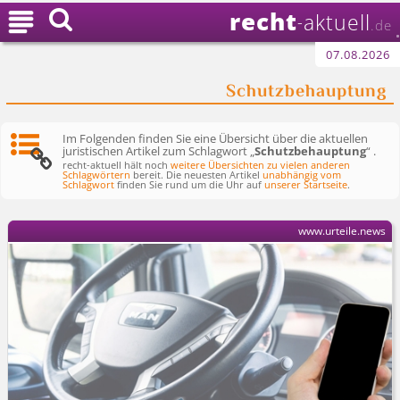
recht

aktuell
-
.de
07.08.2026
Schutzbehauptung
Im Folgenden finden Sie eine Übersicht über die aktuellen
juristischen Artikel zum Schlagwort „
Schutzbehauptung
“ .
recht-aktuell hält noch
weitere Übersichten zu vielen anderen
Schlagwörtern
bereit. Die neuesten Artikel
unabhängig vom
Schlagwort
finden Sie rund um die Uhr auf
unserer Startseite
.
www.urteile.news