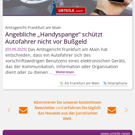
Amtsgericht Frankfurt am Main
Angebliche „Handyspange“ schützt
Autofahrer nicht vor Bußgeld
Das Amtsgericht Frankfurt am Main hat
03.09.2025
entschieden, dass ein Autofahrer sich des
vorschriftswidrigen Benutzens eines elektronischen Geräts,
das der Kommunikation, Information oder Organisation
dient oder zu dienen ...
Weiterlesen
AG Frankfurt am Main
Smartphone
Abonnieren Sie unseren kostenlosen
Newsletter
und
erfahren Sie täglich




das Neueste aus der juristischen
Welt
.
www.urteile.news