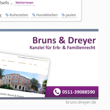
ells ...
Weiterlesen
g
Ruhezeiten
Hundebellen
Jaulen
bruns-dreyer.de