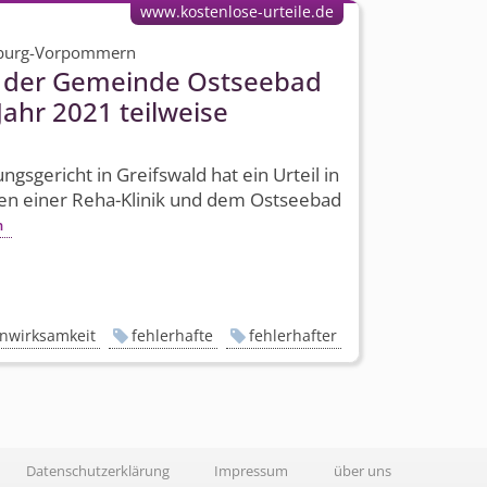
www.kostenlose-urteile.de
nburg-Vorpommern
 der Gemeinde Ostseebad
Jahr 2021 teilweise
gs­gericht in Greifswald hat ein Urteil in
hen einer Reha-Klinik und dem Ostseebad
n
nwirksamkeit
fehlerhafte
fehlerhafter
Datenschutzerklärung
Impressum
über uns