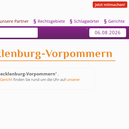
Jetzt mitmachen!
§
§
§
u
nsere Partner
R
echtsgebiete
S
chlagwörter
G
erichte
06.08.2026
lenburg-Vorpommern
ecklenburg-Vorpommern
“ .
Gericht
finden Sie rund um die Uhr auf
unserer