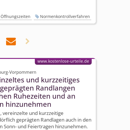
Öffnungszeiten
Normenkontrollverfahren


www.kostenlose-urteile.de
nburg-Vorpommern
inzeltes und kurzzeitiges
ch geprägten Randlangen
chen Ruhezeiten und an
en hinzunehmen
, vereinzelte und kurzzeitige
 dörflich geprägten Randlagen auch in den
an Sonn- und Feiertragen hinzunehmen.