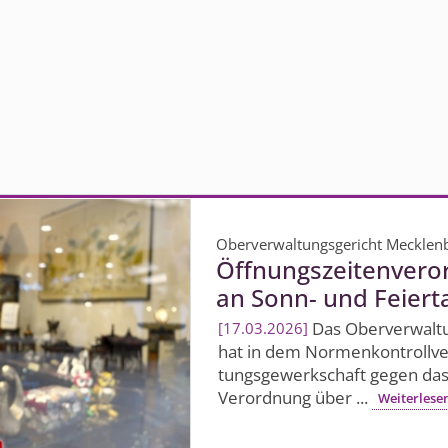
Oberverwaltungsgericht Meckle
Öffnungszei­tenver
an Sonn- und Feier
Das Oberverwal­
17.03.2026
hat in dem Normenkon­trollver
tungsgewerkschaft gegen da
Verordnung über ...
Weiterlese