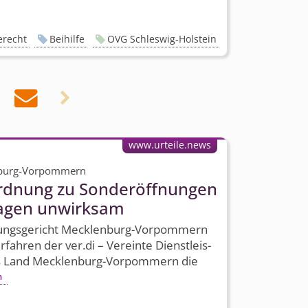
erecht
Beihilfe
OVG Schleswig-Holstein


www.urteile.news
nburg-Vorpommern
ordnung zu Sonderöffnungen
tagen unwirksam
tungsgericht Mecklenburg-Vorpommern
fahren der ver.di – Vereinte Dienstleis­
s Land Mecklenburg-Vorpommern die
n