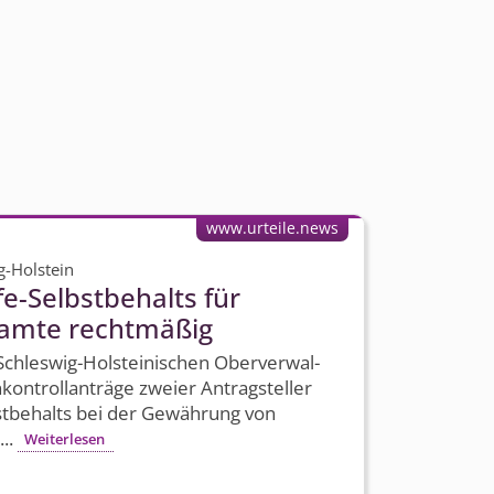
www.urteile.news
g-Holstein
e-Selbstbehalts für
amte rechtmäßig
Schleswig-Holsteinischen Oberverwal­
on­trollanträge zweier Antragsteller
stbehalts bei der Gewährung von
...
Weiterlesen