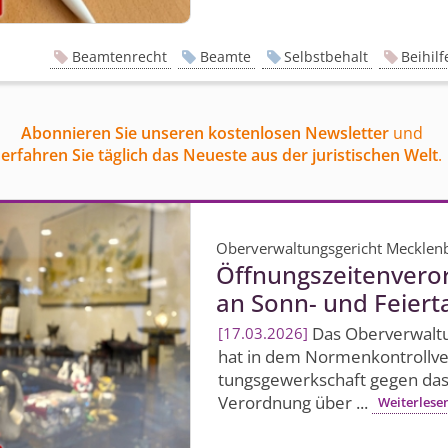
Beamtenrecht
Beamte
Selbstbehalt
Beihilf
Abonnieren Sie unseren kostenlosen Newsletter
und
erfahren Sie täglich das Neueste aus der juristischen Welt
.
Oberverwaltungsgericht Meckle
Öffnungszei­tenver
an Sonn- und Feier
Das Oberverwal­
17.03.2026
hat in dem Normenkon­trollver
tungsgewerkschaft gegen da
Verordnung über ...
Weiterlese