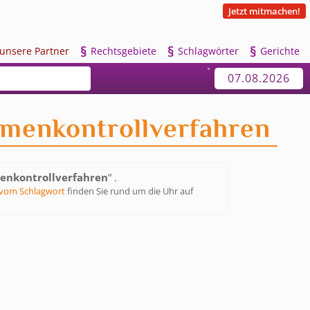
Jetzt mitmachen!
§
§
§
u
nsere Partner
R
echtsgebiete
S
chlagwörter
G
erichte
07.08.2026
menkontrollverfahren
enkontrollverfahren
“ .
vom Schlagwort
finden Sie rund um die Uhr auf