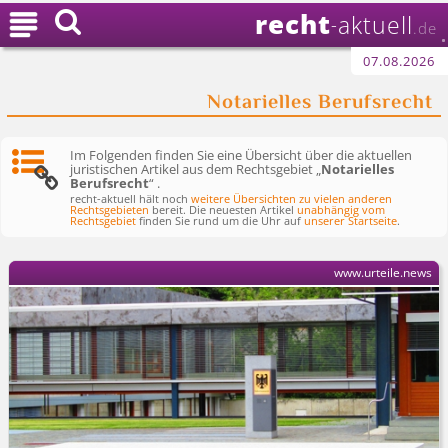
recht

aktuell
-
.de
07.08.2026
Notarielles Berufsrecht
Im Folgenden finden Sie eine Übersicht über die aktuellen
juristischen Artikel aus dem Rechtsgebiet „
Notarielles
Berufsrecht
“ .
recht-aktuell hält noch
weitere Übersichten zu vielen anderen
Rechtsgebieten
bereit. Die neuesten Artikel
unabhängig vom
Rechtsgebiet
finden Sie rund um die Uhr auf
unserer Startseite
.
www.urteile.news