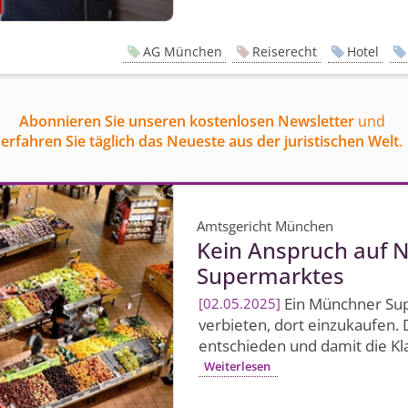
AG München
Reiserecht
Hotel
Abonnieren Sie unseren kostenlosen Newsletter
und
erfahren Sie täglich das Neueste aus der juristischen Welt
.
Amtsgericht München
Kein Anspruch auf 
Supermarktes
Ein Münchner Sup
02.05.2025
verbieten, dort einzukaufen.
entschieden und damit die Kl
Weiterlesen