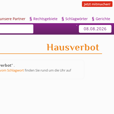
Jetzt mitmachen!
§
§
§
u
nsere Partner
R
echtsgebiete
S
chlagwörter
G
erichte
08.08.2026
Hausverbot
verbot
“ .
vom Schlagwort
finden Sie rund um die Uhr auf