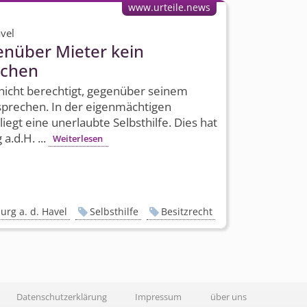
www.urteile.news
vel
enüber Mieter kein
echen
 nicht berechtigt, gegenüber seinem
sprechen. In der eigenmächtigen
gt eine unerlaubte Selbsthilfe. Dies hat
.d.H. ...
Weiterlesen
rg a. d. Havel
Selbsthilfe
Besitzrecht
Datenschutzerklärung
Impressum
über uns