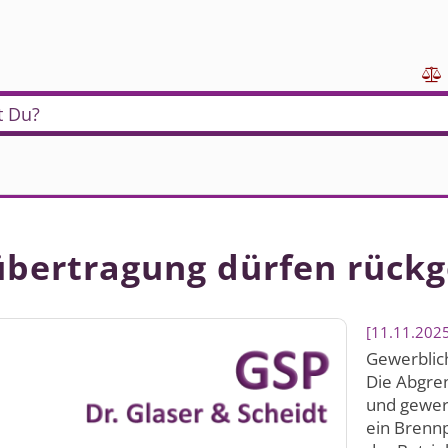

t Du?
sübertragung dürfen rück
11.11.202
Gewerblich
Die Abgre
und gewerb
ein Brenn