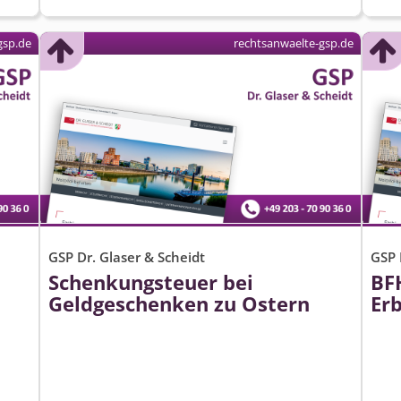
gsp.de
rechtsanwaelte-gsp.de
GSP Dr. Glaser & Scheidt
GSP 
Schenkungsteuer bei
BFH
Geldgeschenken zu Ostern
Er