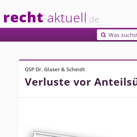
recht
aktuell
-
.de
Was suchs

GSP Dr. Glaser & Scheidt
Verluste vor Anteil