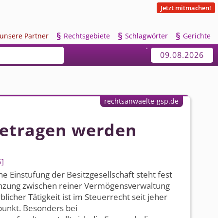
Jetzt mitmachen!
§
§
§
u
nsere Partner
R
echtsgebiete
S
chlagwörter
G
erichte
09.08.2026
rechtsanwaelte-gsp.de
getragen werden
5
e Einstufung der Besitzgesellschaft steht fest
nzung zwischen reiner Vermögensverwaltung
licher Tätigkeit ist im Steuerrecht seit jeher
punkt. Besonders bei