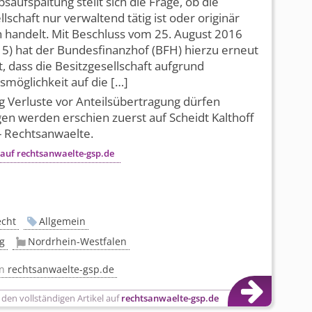
bsaufspaltung stellt sich die Frage, ob die
llschaft nur verwaltend tätig ist oder originär
 handelt. Mit Beschluss vom 25. August 2016
15) hat der Bundesfinanzhof (BFH) hierzu erneut
lt, dass die Besitzgesellschaft aufgrund
ssmöglichkeit auf die […]
g Verluste vor Anteilsübertragung dürfen
en werden erschien zuerst auf Scheidt Kalthoff
- Rechtsanwaelte.
 auf rechtsanwaelte-gsp.de
echt
Allgemein
g
Nordrhein-Westfalen
on
rechtsanwaelte-gsp.de
 den vollständigen Artikel auf
rechtsanwaelte-gsp.de