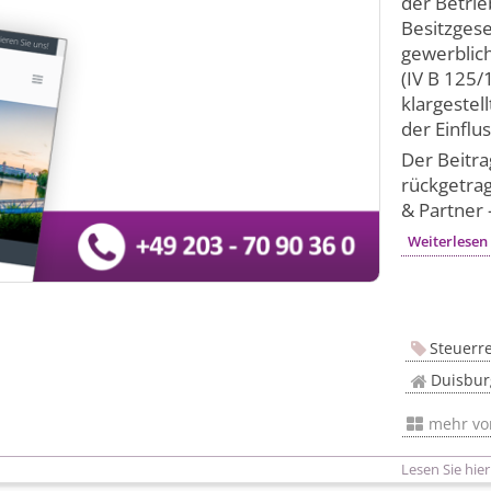
der Betrie
Besitzgese
gewerblich
(IV B 125/
klargestel
der Einflu
Der Beitra
rückgetrag
& Partner 
Weiterlesen
Steuerr
Duisbur
mehr v
Lesen Sie hier