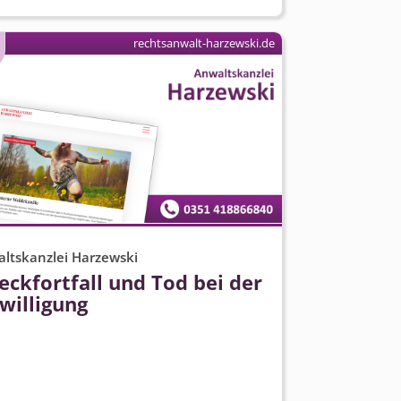
rechtsanwalt-harzewski.de
ltskanzlei Harzewski
ckfortfall und Tod bei der
willigung