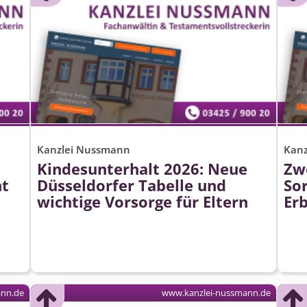
Kanzlei Nussmann
Kan
Kindesunterhalt 2026: Neue
Zw
ht
Düsseldorfer Tabelle und
So
wichtige Vorsorge für Eltern
Erb
ann.de
www.kanzlei-nussmann.de