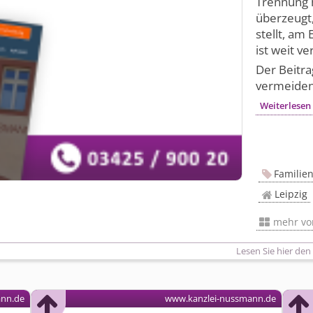
Trennung 
überzeugt,
stellt, am
ist weit v
Der Beitr
vermeiden!
Weiterlese
Familie
Leipzig
mehr v
Lesen Sie hier den
ann.de
www.kanzlei-nussmann.de