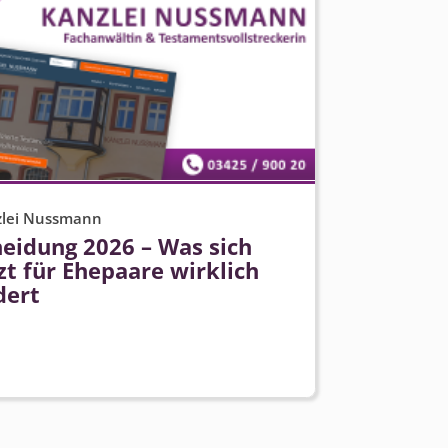
zlei Nussmann
heidung 2026 – Was sich
zt für Ehepaare wirklich
dert