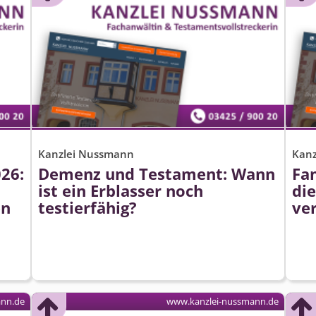
Kanzlei Nussmann
Kan
26:
Demenz und Testament: Wann
Fa
ist ein Erblasser noch
die
en
testierfähig?
ve
ann.de
www.kanzlei-nussmann.de