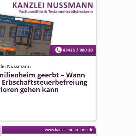
zlei Nussmann
milienheim geerbt – Wann
 Erbschaft­steuerbefreiung
rloren gehen kann
www.kanzlei-nussmann.de