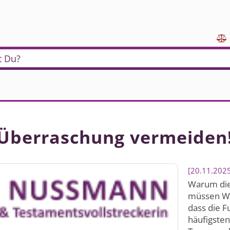

t Du?
 Überraschung vermeiden
20.11.202
Warum die
müssen Wir
dass die F
häufigsten