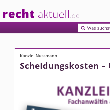
recht
aktuell
-
.de
Was suchs

Kanzlei Nussmann
Scheidungskosten –