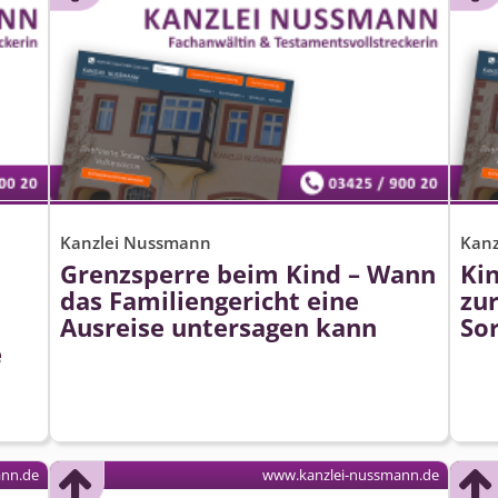
Kanzlei Nussmann
Kan
Grenzsperre beim Kind – Wann
Ki
das Familiengericht eine
zur
Ausreise untersagen kann
Sor
e
ann.de
www.kanzlei-nussmann.de