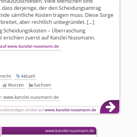
hinauszuschieben. Viele Menschen sind
 dass derjenige, der den Scheidungsantrag
 Ende sämtliche Kosten tragen muss. Diese Sorge
erbreitet, aber rechtlich unbegründet. […]
ag Scheidungskosten – Überraschung
 erschien zuerst auf Kanzlei Nussmann.
n auf www.kanzlei-nussmann.de
nrecht
Aktuell
Wurzen
Sachsen
on
www.kanzlei-nussmann.de
 vollständigen Artikel auf
www.kanzlei-nussmann.de
www.kanzlei-nussmann.de