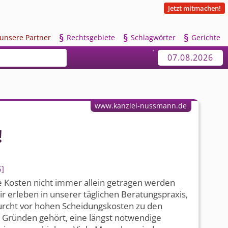
Jetzt mitmachen!
§
§
§
u
nsere Partner
R
echtsgebiete
S
chlagwörter
G
erichte
07.08.2026
www.kanzlei-nussmann.de
!
5
 Kosten nicht immer allein getragen werden
 erleben in unserer täglichen Beratungspraxis,
urcht vor hohen Scheidungskosten zu den
 Gründen gehört, eine längst notwendige