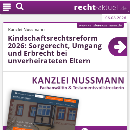
recht

aktuell
-
.de
06.08.2026
www.kanzlei-nussmann.de
Kanzlei Nussmann
Kindschafts­rechtsreform
2026: Sorgerecht, Umgang
und Erbrecht bei
unverheirateten Eltern