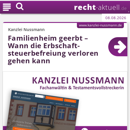
recht

aktuell
-
.de
08.08.2026
www.kanzlei-nussmann.de
Kanzlei Nussmann
Familienheim geerbt –
Wann die Erbschaft­
steuerbefreiung verloren
gehen kann