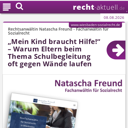
recht

aktuell
-
.de
08.08.2026
www.wiesbaden-sozialrecht.de
Rechtsanwältin Natascha Freund - Fachanwältin für
Sozialrecht
„Mein Kind braucht Hilfe!“
– Warum Eltern beim
Thema Schulbegleitung
oft gegen Wände laufen