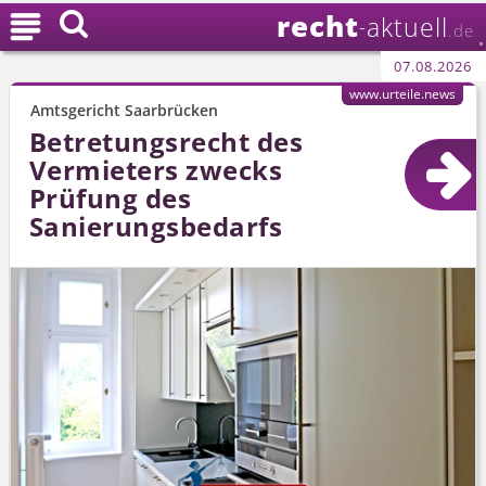
recht

aktuell
-
.de
07.08.2026
www.urteile.news
Amtsgericht Saarbrücken
Betretungsrecht des
Vermieters zwecks
Prüfung des
Sanierungsbedarfs