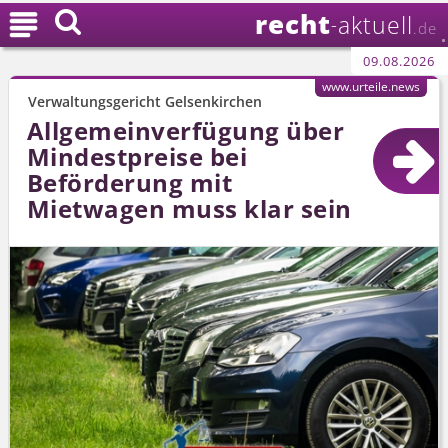
recht

aktuell
-
.de
09.08.2026
www.urteile.news
Verwaltungsgericht Gelsenkirchen
Allgemeinverfügung über
Mindestpreise bei
Beförderung mit
Mietwagen muss klar sein