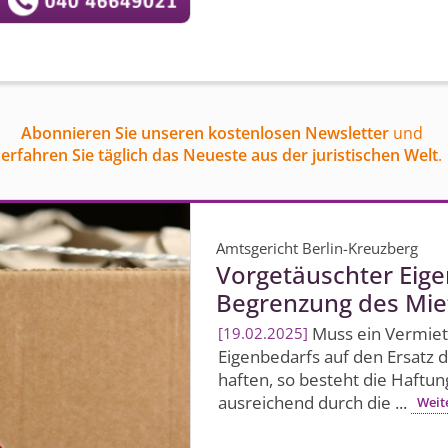
Abonnieren Sie unseren kostenlosen Newsletter
und
erfahren Sie täglich das Neueste aus der juristischen Welt
.
Amtsgericht Berlin-Kreuzberg
Vorgetäuschter Eigen
Begrenzung des Miet
Muss ein Vermiet
19.02.2025
Eigenbedarfs auf den Ersatz d
haften, so besteht die Haftun
ausreichend durch die ...
Weit