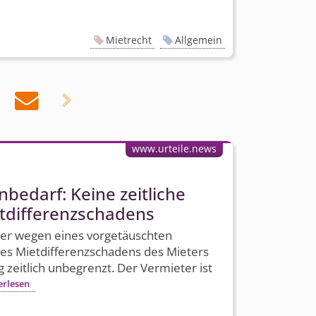
Mietrecht
Allgemein


www.urteile.news
bedarf: Keine zeitliche
­differenz­schadens
er wegen eines vorgetäuschten
es Miet­differenz­schadens des Mieters
g zeitlich unbegrenzt. Der Vermieter ist
erlesen