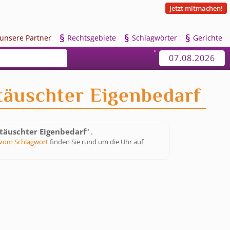
Jetzt mitmachen!
§
§
§
u
nsere Partner
R
echtsgebiete
S
chlagwörter
G
erichte
07.08.2026
täuschter Eigenbedarf
täuschter Eigenbedarf
“ .
vom Schlagwort
finden Sie rund um die Uhr auf