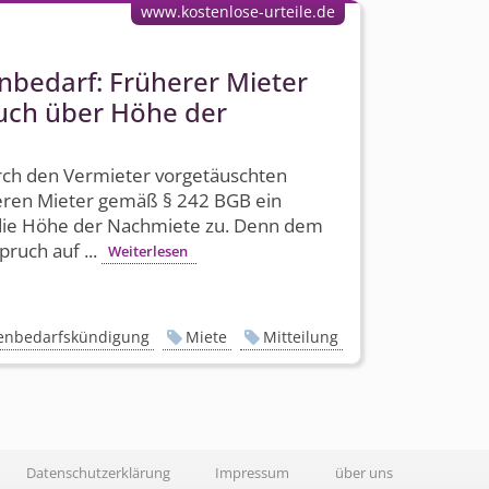
www.kostenlose-urteile.de
nbedarf: Früherer Mieter
uch über Höhe der
rch den Vermieter vorgetäuschten
eren Mieter gemäß § 242 BGB ein
die Höhe der Nachmiete zu. Denn dem
ruch auf ...
Weiterlesen
enbedarfskündigung
Miete
Mitteilung
Datenschutzerklärung
Impressum
über uns