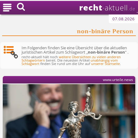
recht

aktuell
-
.de
07.08.2026
non-binäre Person
Im Folgenden finden Sie eine Übersicht über die aktuellen
juristischen Artikel zum Schlagwort „
non-binäre Person
“ .
recht-aktuell hält noch
weitere Übersichten zu vielen anderen
Schlagwörtern
bereit. Die neuesten Artikel
unabhängig vom
Schlagwort
finden Sie rund um die Uhr auf
unserer Startseite
.
www.urteile.news