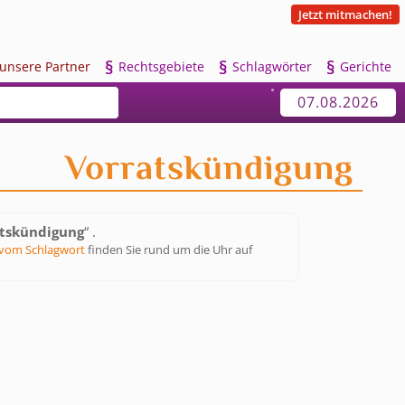
Jetzt mitmachen!
§
§
§
u
nsere Partner
R
echtsgebiete
S
chlagwörter
G
erichte
07.08.2026
Vorratskündigung
tskündigung
“ .
vom Schlagwort
finden Sie rund um die Uhr auf