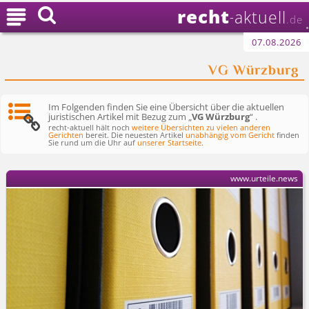
recht

aktuell
-
.de
07.08.2026
VG Würzburg
Im Folgenden finden Sie eine Übersicht über die aktuellen
juristischen Artikel mit Bezug zum „
VG Würzburg
“ .
recht-aktuell hält noch
weitere Übersichten zu vielen anderen
Gerichten
bereit. Die neuesten Artikel
unabhängig vom Gericht
finden
Sie rund um die Uhr auf
unserer Startseite
.
www.urteile.news