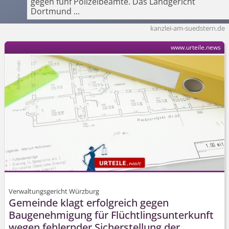
gegen fünf Polizeibeamte. Das Landgericht
Dortmund
...
kanzlei-am-suedstern.de
www.urteile.news
Verwaltungsgericht Würzburg
Gemeinde klagt erfolgreich gegen
Baugenehmigung für Flüchtlings­unterkunft
wegen fehlernder Sicherstellung der