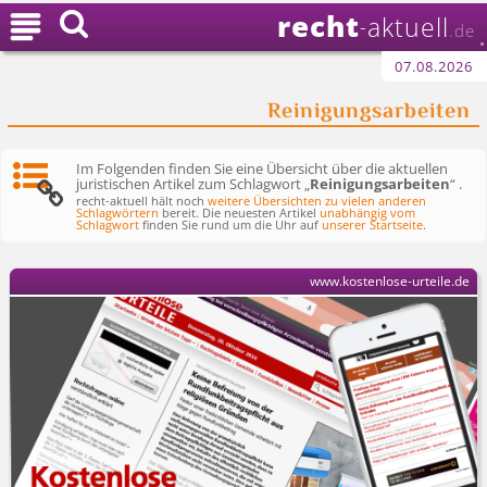
recht

aktuell
-
.de
07.08.2026
Reinigungsarbeiten
Im Folgenden finden Sie eine Übersicht über die aktuellen
juristischen Artikel zum Schlagwort „
Reinigungsarbeiten
“ .
recht-aktuell hält noch
weitere Übersichten zu vielen anderen
Schlagwörtern
bereit. Die neuesten Artikel
unabhängig vom
Schlagwort
finden Sie rund um die Uhr auf
unserer Startseite
.
www.kostenlose-urteile.de