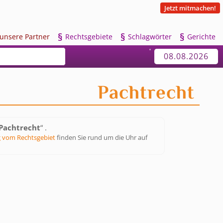
Jetzt mitmachen!
§
§
§
u
nsere Partner
R
echtsgebiete
S
chlagwörter
G
erichte
08.08.2026
Pachtrecht
Pachtrecht
“ .
 vom Rechtsgebiet
finden Sie rund um die Uhr auf