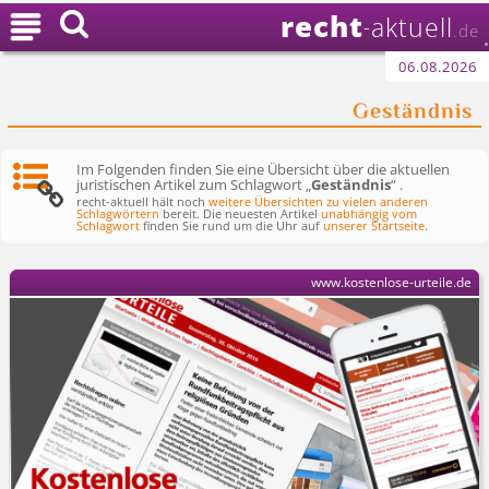
recht

aktuell
-
.de
06.08.2026
Geständnis
Im Folgenden finden Sie eine Übersicht über die aktuellen
juristischen Artikel zum Schlagwort „
Geständnis
“ .
recht-aktuell hält noch
weitere Übersichten zu vielen anderen
Schlagwörtern
bereit. Die neuesten Artikel
unabhängig vom
Schlagwort
finden Sie rund um die Uhr auf
unserer Startseite
.
www.kostenlose-urteile.de