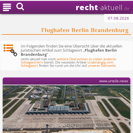
recht

aktuell
-
.de
07.08.2026
Flughafen Berlin Brandenburg
Im Folgenden finden Sie eine Übersicht über die aktuellen
juristischen Artikel zum Schlagwort „
Flughafen Berlin
Brandenburg
“ .
recht-aktuell hält noch
weitere Übersichten zu vielen anderen
Schlagwörtern
bereit. Die neuesten Artikel
unabhängig vom
Schlagwort
finden Sie rund um die Uhr auf
unserer Startseite
.
www.urteile.news