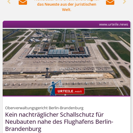




das Neueste aus der juristischen
Welt
.
www.urteile.news
Oberverwaltungsgericht Berlin-Brandenburg
Kein nachträglicher Schallschutz für
Neubauten nahe des Flughafens Berlin-
Brandenburg