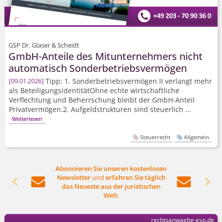
GSP Dr. Glaser & Scheidt
GmbH-Anteile des Mitunternehmers nicht
automatisch Sonderbetriebs­vermögen
Tipp: 1. Sonderbetriebs­vermögen II verlangt mehr
09.01.2026
als Beteiligungsiden­titätOhne echte wirtschaftliche
Verflechtung und Beherrschung bleibt der GmbH-Anteil
Privatvermögen.2. Aufgeldstrukturen sind steuerlich ...
Weiterlesen
Steuerrecht
Allgemein
Abonnieren Sie unseren kostenlosen
Newsletter
und
erfahren Sie täglich




das Neueste aus der juristischen
Welt
.
rechtsanwaelte-gsp.de