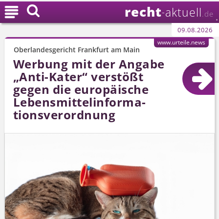
recht

aktuell
-
.de
09.08.2026
www.urteile.news
Oberlandesgericht Frankfurt am Main
Werbung mit der Angabe
„Anti-Kater“ verstößt
gegen die europäische
Lebensmit­telinforma­
tionsverordnung