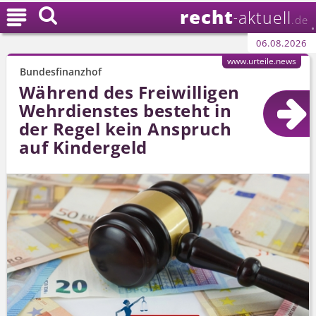
recht

aktuell
-
.de
06.08.2026
www.urteile.news
Bundesfinanzhof
Während des Freiwilligen
Wehrdienstes besteht in
der Regel kein Anspruch
auf Kindergeld