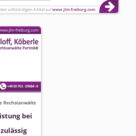
 den vollständigen Artikel auf
www.jlm-freiburg.com
www.jlm-freiburg.com
rle Rechstanwälte
istung bei
zulässig