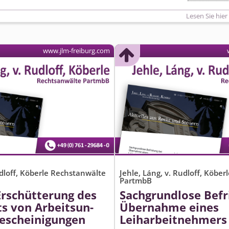
Lesen Sie hier
www.jlm-freiburg.com
udloff, Köberle Rechstanwälte
Jehle, Láng, v. Rudloff, Köbe
PartmbB
Erschütterung des
Sachgrundlose Befr
s von Arbeitsun­
Übernahme eines
bescheinigungen
Leiharbeitnehmers 