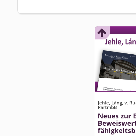
Jehle, Láng, v. R
PartmbB
Neues zur 
Beweiswert
fähigkeits­