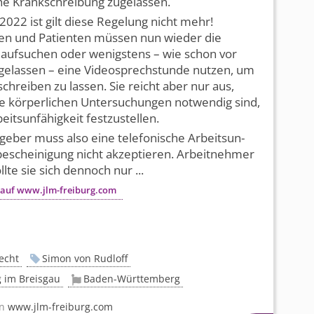
he Krankschreibung zugelassen.
.2022 ist gilt diese Regelung nicht mehr!
nen und Patienten müssen nun wieder die
 aufsuchen oder wenigstens – wie schon vor
gelassen – eine Videosprechstunde nutzen, um
schreiben zu lassen. Sie reicht aber nur aus,
e körperlichen Untersuchungen notwendig sind,
eitsunfähigkeit festzustellen.
geber muss also eine telefonische Arbeitsun­
­bescheinigung nicht akzeptieren. Arbeitnehmer
lte sie sich dennoch nur ...
 auf www.jlm-freiburg.com
echt
Simon von Rudloff
g im Breisgau
Baden-Württemberg
on
www.jlm-freiburg.com