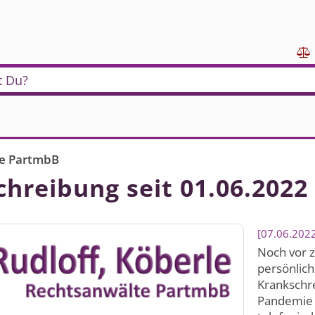

t Du?
lte PartmbB
hreibung seit 01.06.2022
07.06.202
Noch vor z
persönlich
Krankschre
Pandemie 