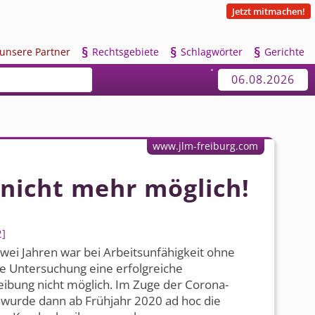
Jetzt mitmachen!
§
§
§
u
nsere Partner
R
echtsgebiete
S
chlagwörter
G
erichte
06.08.2026
www.jlm-freiburg.com
 nicht mehr möglich!
2
wei Jahren war bei Arbeitsunfähigkeit ohne
e Untersuchung eine erfolgreiche
ibung nicht möglich. Im Zuge der Corona-
wurde dann ab Frühjahr 2020 ad hoc die