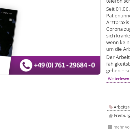
telefonisc
Seit 01.06
Patientin
Arztpraxis
Corona zu
sich krank
wenn kein
um die Arb
Der Arbeit
fähigkeits
gehen – sol
Weiterlesen
Arbeitsr
Freibur
mehr v