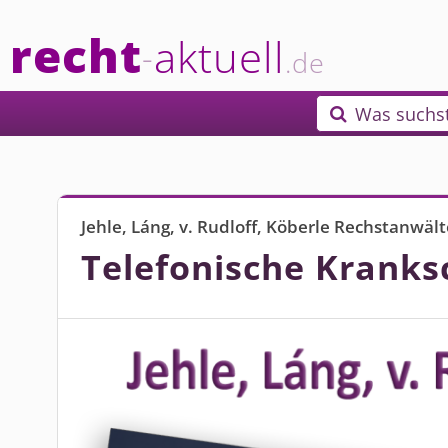
recht
aktuell
-
.de
Was suchs

Jehle, Láng, v. Rudloff, Köberle Rechstanwä
Telefonische Kranksc